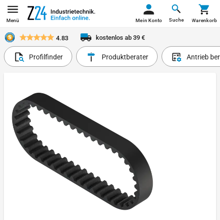
Suche
Menü
Mein Konto
Warenkorb
kostenlos ab 39 €
4.83
Profilfinder
Produktberater
Antrieb be