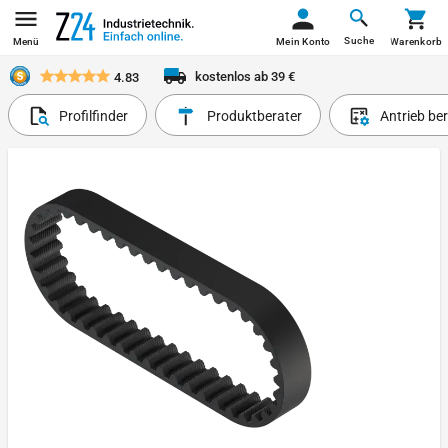
Suche
Menü
Mein Konto
Warenkorb
kostenlos ab 39 €
4.83
Profilfinder
Produktberater
Antrieb be