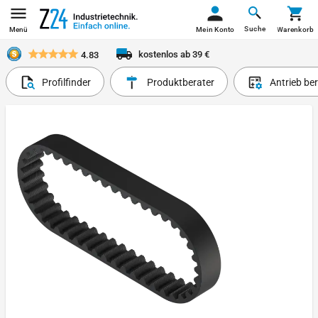
Suche
Menü
Mein Konto
Warenkorb
kostenlos ab 39 €
4.83
Profilfinder
Produktberater
Antrieb be