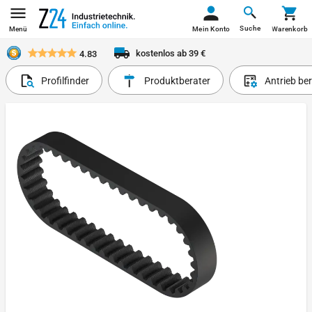
Suche
Menü
Mein Konto
Warenkorb
kostenlos ab 39 €
4.83
Profilfinder
Produktberater
Antrieb be