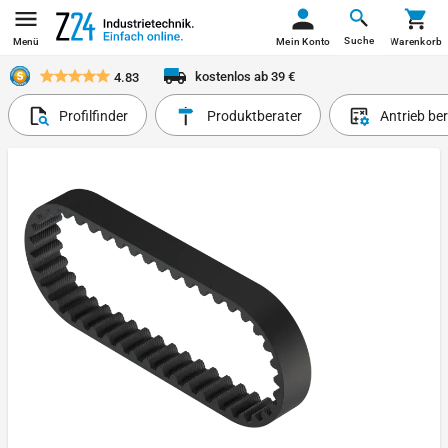
Suche
Menü
Mein Konto
Warenkorb
kostenlos ab 39 €
4.83
Profilfinder
Produktberater
Antrieb be