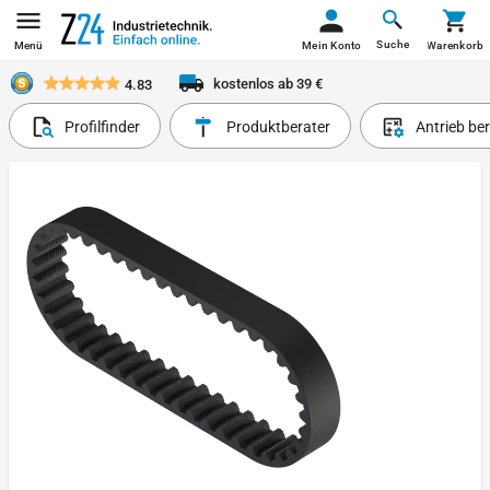
Suche
Menü
Mein Konto
Warenkorb
kostenlos ab 39 €
4.83
Profilfinder
Produktberater
Antrieb be