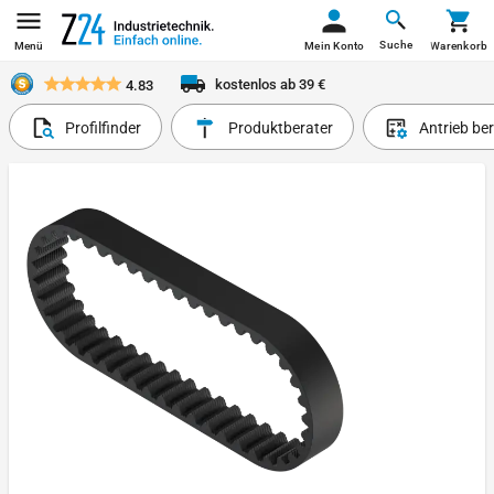
Suche
Menü
Mein Konto
Warenkorb
kostenlos ab 39 €
4.83
Profilfinder
Produktberater
Antrieb be