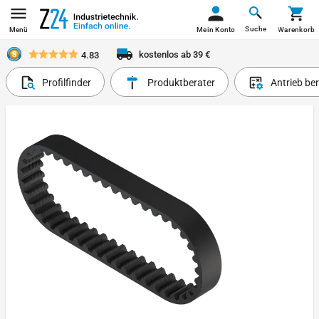
Suche
Menü
Mein Konto
Warenkorb
kostenlos ab 39 €
4.83
Profilfinder
Produktberater
Antrieb be