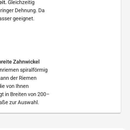
it.
Gleichzeitig
geringer Dehnung. Da
Wasser geeignet.
breite Zahnwickel
nriemen spiralförmig
 kann der Riemen
ie von Ihnen
gt in Breiten von 200–
aße zur Auswahl.