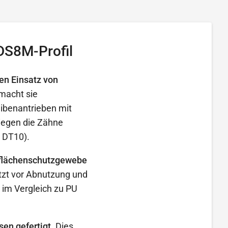
DS8M-Profil
en Einsatz von
macht sie
eibenantrieben mit
iegen die Zähne
. DT10).
fflächenschutzgewebe
zt vor Abnutzung und
 im Vergleich zu PU
en gefertigt.
Dies