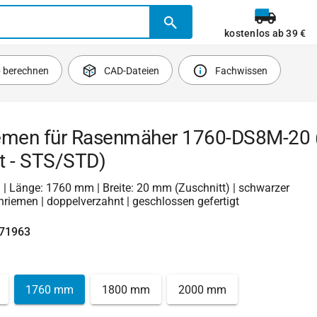
kostenlos ab 39 €
b berechnen
CAD-Dateien
Fachwissen
emen für Rasenmäher 1760-DS8M-20 
t - STS/STD)
 | Länge: 1760 mm | Breite: 20 mm (Zuschnitt) | schwarzer
riemen | doppelverzahnt | geschlossen gefertigt
371963
1760 mm
1800 mm
2000 mm