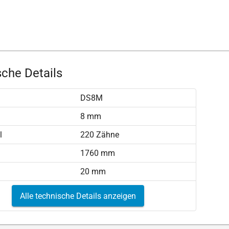
che Details
DS8M
)
8 mm
l
220 Zähne
1760 mm
20 mm
Alle technische Details anzeigen