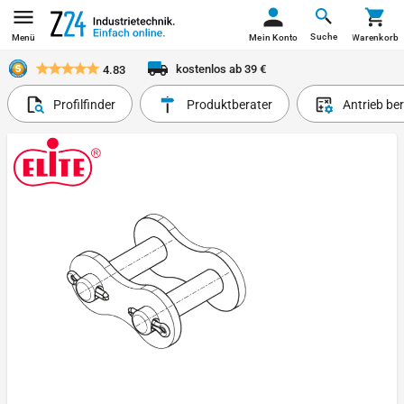
Suche
Menü
Mein Konto
Warenkorb
kostenlos ab 39 €
4.83
Profilfinder
Produktberater
Antrieb be