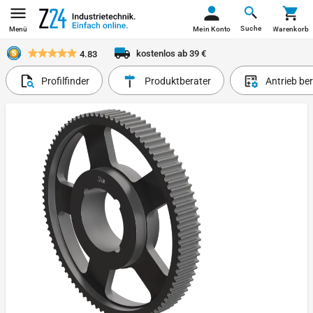
Suche
Menü
Mein Konto
Warenkorb
kostenlos ab 39 €
4.83
Profilfinder
Produktberater
Antrieb be