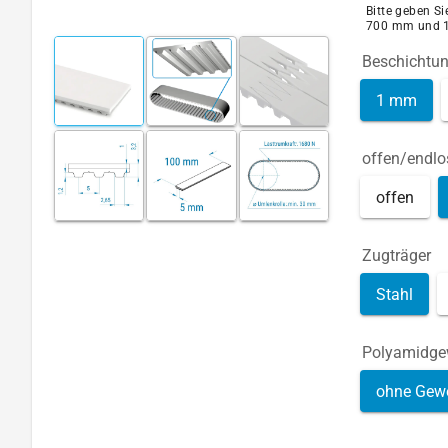
Bitte geben S
700 mm und 
Beschichtu
1 mm
offen/endlo
offen
Zugträger
Stahl
Polyamidg
ohne Gew