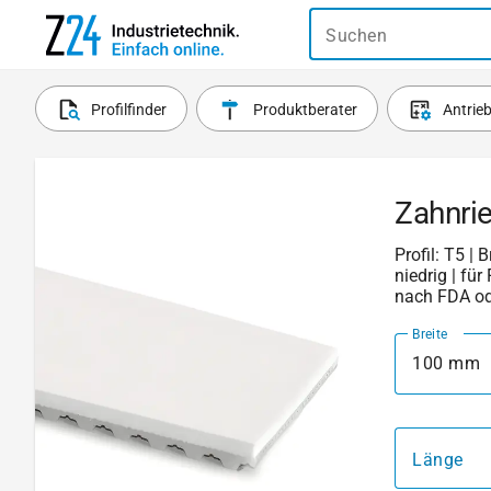
Suchen
Profilfinder
Produktberater
Antrie
Zahnri
Profil: T5 | 
niedrig | fü
nach FDA o
Breite
100 mm
Länge