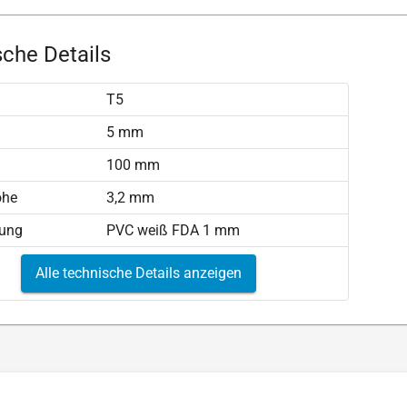
che Details
T5
)
5 mm
100 mm
öhe
3,2 mm
tung
PVC weiß FDA 1 mm
Alle technische Details anzeigen