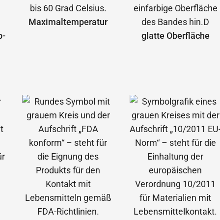
Maximal­temperatur
b­
glatte Oberfläche