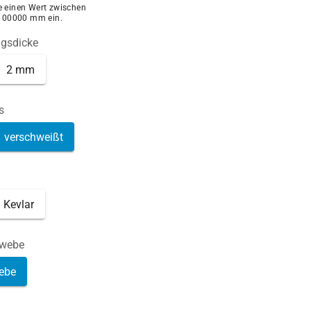
ie einen Wert zwischen
100000 mm ein.
ngsdicke
2 mm
s
verschweißt
Kevlar
ewebe
ebe