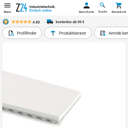
Suche
Menü
Mein Konto
Warenkorb
kostenlos ab 39 €
4.83
Profilfinder
Produktberater
Antrieb be