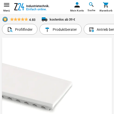
Suche
Menü
Mein Konto
Warenkorb
kostenlos ab 39 €
4.83
Profilfinder
Produktberater
Antrieb be