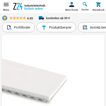
Suche
Menü
Mein Konto
Warenkorb
kostenlos ab 39 €
4.83
Profilfinder
Produktberater
Antrieb be