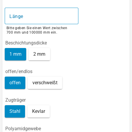
Länge
Bitte geben Sie einen Wert zwischen
700 mm und 100000 mm ein.
Beschichtungsdicke
1 mm
2 mm
offen/endlos
offen
verschweißt
Zugträger
Stahl
Kevlar
Polyamidgewebe