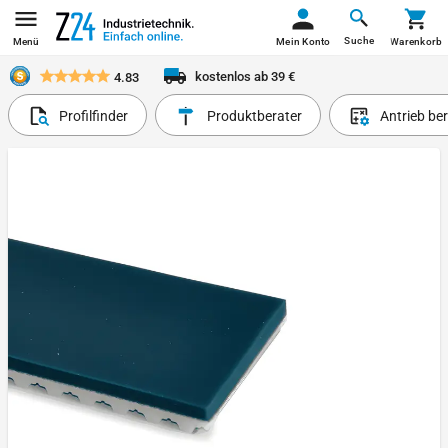
Suche
Menü
Mein Konto
Warenkorb
kostenlos ab 39 €
4.83
Profilfinder
Produktberater
Antrieb be