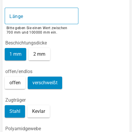
Länge
Bitte geben Sie einen Wert zwischen
700 mm und 100000 mm ein.
Beschichtungsdicke
1 mm
2 mm
offen/endlos
offen
verschweißt
Zugträger
Stahl
Kevlar
Polyamidgewebe