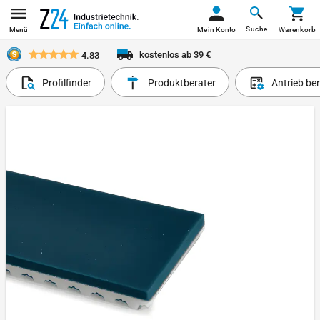
Suche
Menü
Mein Konto
Warenkorb
kostenlos ab 39 €
4.83
Profilfinder
Produktberater
Antrieb be