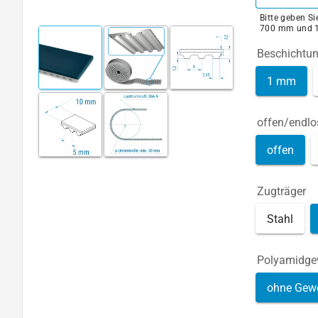
Bitte geben S
700 mm und 
Beschichtu
1 mm
offen/endlo
offen
Zugträger
Stahl
Polyamidg
ohne Gew