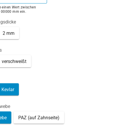
ie einen Wert zwischen
100000 mm ein.
ngsdicke
2 mm
s
verschweißt
Kevlar
ewebe
ebe
PAZ (auf Zahnseite)