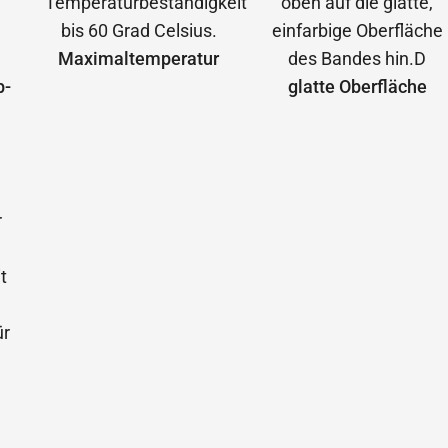
Maximal­temperatur
b­
glatte Oberfläche