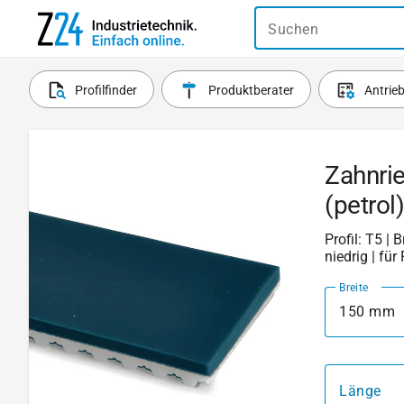
Suchen
Profilfinder
Produktberater
Antrie
Zahnri
(petro
Profil: T5 | 
niedrig | fü
Breite
150 mm
Länge