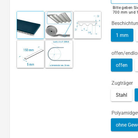
Bitte geben S
700 mm und 
Beschichtu
1 mm
offen/endlo
offen
Zugträger
Stahl
Polyamidg
ohne Gew