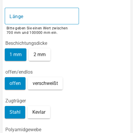
Länge
Bitte geben Sie einen Wert zwischen
700 mm und 100000 mm ein.
Beschichtungsdicke
1 mm
2 mm
offen/endlos
offen
verschweißt
Zugträger
Stahl
Kevlar
Polyamidgewebe