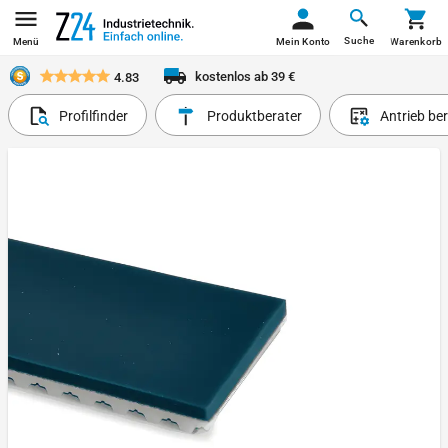
Suche
Menü
Mein Konto
Warenkorb
kostenlos ab 39 €
4.83
Profilfinder
Produktberater
Antrieb be