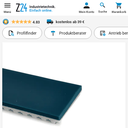
Suche
Menü
Mein Konto
Warenkorb
kostenlos ab 39 €
4.83
Profilfinder
Produktberater
Antrieb be