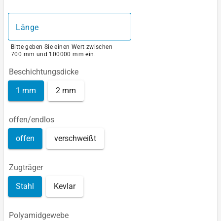
Länge
Bitte geben Sie einen Wert zwischen
700 mm und 100000 mm ein.
Beschichtungsdicke
1 mm
2 mm
offen/endlos
offen
verschweißt
Zugträger
Stahl
Kevlar
Polyamidgewebe