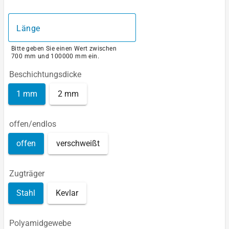
Länge
Bitte geben Sie einen Wert zwischen
700 mm und 100000 mm ein.
Beschichtungsdicke
1 mm
2 mm
offen/endlos
offen
verschweißt
Zugträger
Stahl
Kevlar
Polyamidgewebe