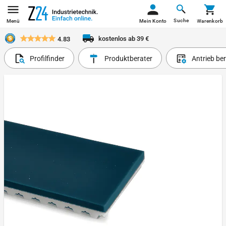
Suche
Menü
Mein Konto
Warenkorb
kostenlos ab 39 €
4.83
Profilfinder
Produktberater
Antrieb be