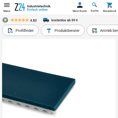
Suche
Menü
Mein Konto
Warenkorb
kostenlos ab 39 €
4.83
Profilfinder
Produktberater
Antrieb be