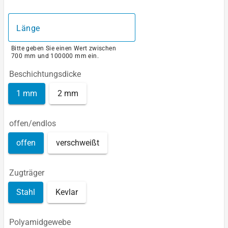
Länge
Bitte geben Sie einen Wert zwischen
700 mm und 100000 mm ein.
Beschichtungsdicke
1 mm
2 mm
offen/endlos
offen
verschweißt
Zugträger
Stahl
Kevlar
Polyamidgewebe