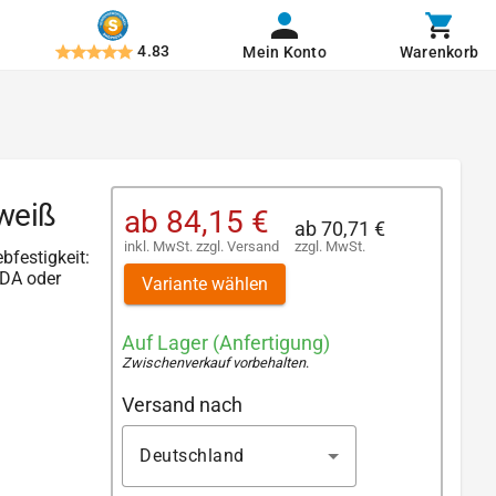
4.83
Mein Konto
Warenkorb
 weiß
ab
84,15 €
ab
70,71 €
inkl. MwSt.
zzgl.
Versand
zzgl. MwSt.
ebfestigkeit:
FDA oder
Variante wählen
Auf Lager (Anfertigung)
Zwischenverkauf vorbehalten
.
Versand nach
Deutschland