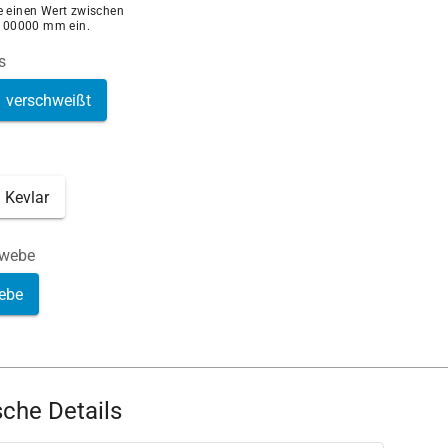
ie einen Wert zwischen
100000 mm ein.
s
verschweißt
Kevlar
ewebe
ebe
che Details