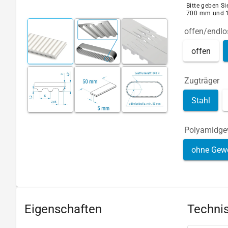
Bitte geben S
700 mm und 
offen/endlo
offen
Zugträger
Stahl
Polyamidg
ohne Gew
Eigenschaften
Technis