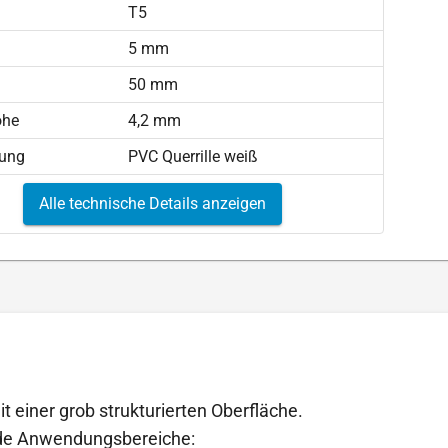
T5
)
5 mm
50 mm
öhe
4,2 mm
tung
PVC Querrille weiß
Alle technische Details anzeigen
t einer grob strukturierten Oberfläche.
ende Anwendungsbereiche: