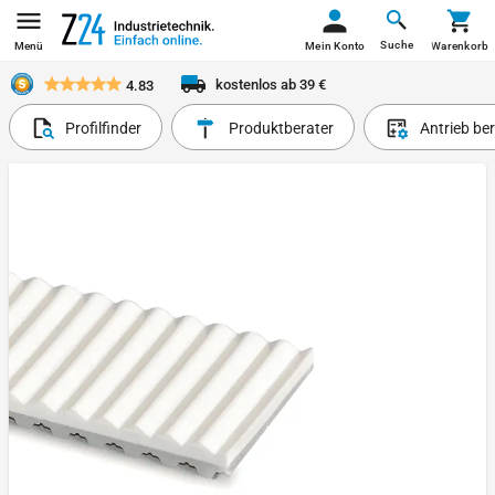
Suche
Menü
Mein Konto
Warenkorb
kostenlos ab 39 €
4.83
Profilfinder
Produktberater
Antrieb be