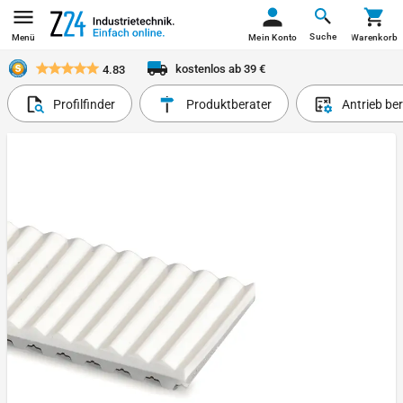
Suche
Menü
Mein Konto
Warenkorb
kostenlos ab 39 €
4.83
Profilfinder
Produktberater
Antrieb be