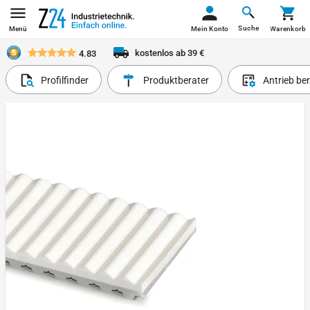
Suche
Menü
Mein Konto
Warenkorb
kostenlos ab 39 €
4.83
Profilfinder
Produktberater
Antrieb be