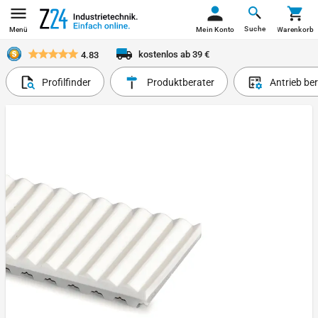
Suche
Menü
Mein Konto
Warenkorb
kostenlos ab 39 €
4.83
Profilfinder
Produktberater
Antrieb be