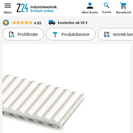
Suche
Menü
Mein Konto
Warenkorb
kostenlos ab 39 €
4.83
Profilfinder
Produktberater
Antrieb be