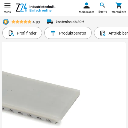
Suche
Menü
Mein Konto
Warenkorb
kostenlos ab 39 €
4.83
Profilfinder
Produktberater
Antrieb be