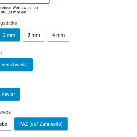
ie einen Wert zwischen
100000 mm ein.
ngsdicke
2 mm
3 mm
4 mm
s
verschweißt
Kevlar
ewebe
ebe
PAZ (auf Zahnseite)