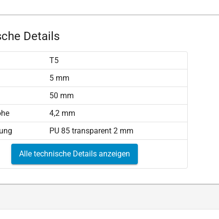
che Details
T5
)
5 mm
50 mm
öhe
4,2 mm
tung
PU 85 transparent 2 mm
Alle technische Details anzeigen