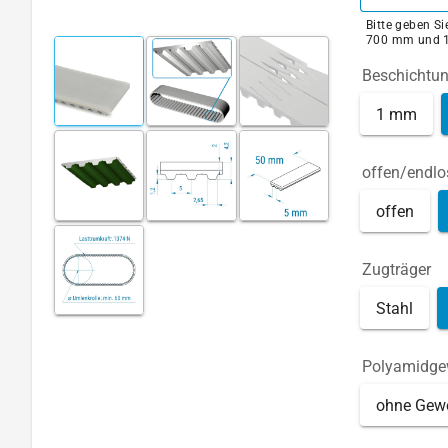
Bitte geben S
700 mm und 
Beschichtu
1 mm
offen/endlo
offen
Zugträger
Stahl
Polyamidg
ohne Gew