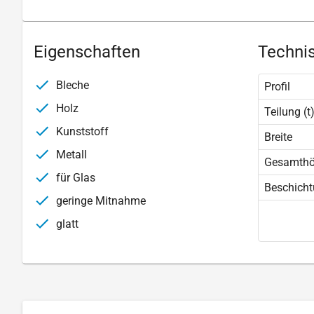
Eigenschaften
Technis
Bleche
Profil
Holz
Teilung (t
Kunststoff
Breite
Metall
Gesamth
für Glas
Beschich
geringe Mitnahme
glatt