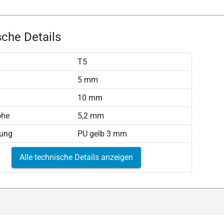
che Details
T5
)
5 mm
10 mm
öhe
5,2 mm
tung
PU gelb 3 mm
Alle technische Details anzeigen