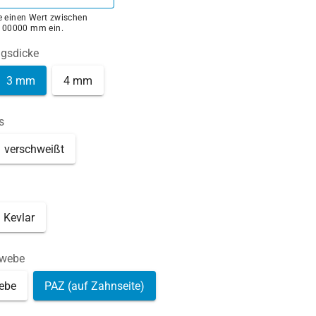
ie einen Wert zwischen
100000 mm ein.
ngsdicke
3 mm
4 mm
s
verschweißt
Kevlar
ewebe
ebe
PAZ (auf Zahnseite)