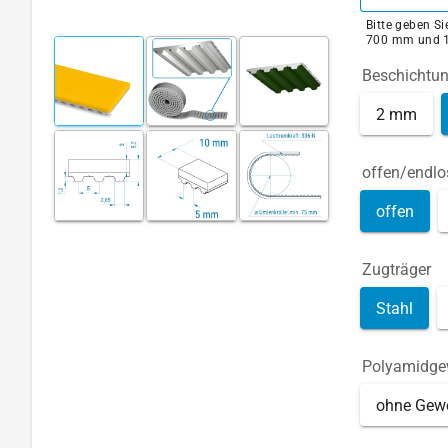
Bitte geben S
700 mm und 
Beschichtu
2 mm
offen/endlo
offen
Zugträger
Stahl
Polyamidg
ohne Gew