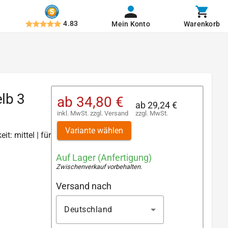
4.83
Mein Konto
Warenkorb
lb 3
ab
34,80 €
ab
29,24 €
inkl. MwSt.
zzgl.
Versand
zzgl. MwSt.
Variante wählen
it: mittel | für
Auf Lager (Anfertigung)
Zwischenverkauf vorbehalten
.
Versand nach
Deutschland