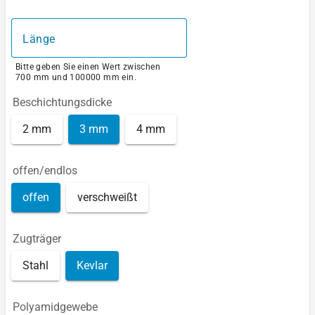
Länge
Bitte geben Sie einen Wert zwischen
700 mm und 100000 mm ein.
Beschichtungsdicke
2 mm
3 mm
4 mm
offen/endlos
offen
verschweißt
Zugträger
Stahl
Kevlar
Polyamidgewebe