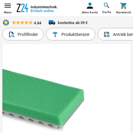
Suche
Menü
Mein Konto
Warenkorb
kostenlos ab 39 €
4.84
Profilfinder
Produktberater
Antrieb be