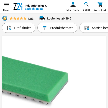
Suche
Menü
Mein Konto
Warenkorb
kostenlos ab 39 €
4.83
Profilfinder
Produktberater
Antrieb be