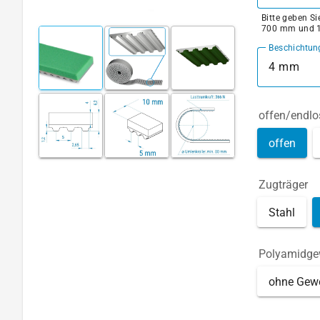
Bitte geben S
700 mm und 
Beschichtun
4 mm
offen/endlo
offen
Zugträger
Stahl
Polyamidg
ohne Gew