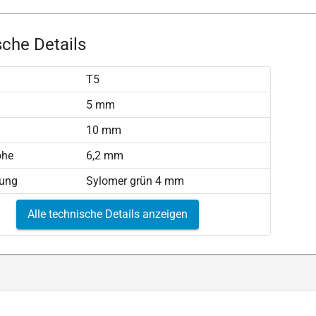
che Details
T5
)
5 mm
10 mm
öhe
6,2 mm
tung
Sylomer grün 4 mm
Alle technische Details anzeigen