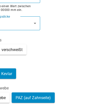
ie einen Wert zwischen
100000 mm ein.
gsdicke
s
verschweißt
Kevlar
ewebe
ebe
PAZ (auf Zahnseite)