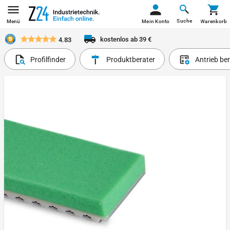
Suche
Menü
Mein Konto
Warenkorb
kostenlos ab 39 €
4.83
Profilfinder
Produktberater
Antrieb be