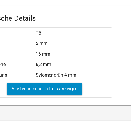
che Details
T5
)
5 mm
16 mm
öhe
6,2 mm
tung
Sylomer grün 4 mm
Alle technische Details anzeigen