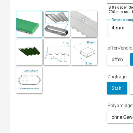
Bitte geben S
700 mm und 
Beschichtun
4 mm
offen/endlo
offen
Zugträger
Stahl
Polyamidg
ohne Gew