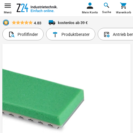
Suche
Menü
Mein Konto
Warenkorb
kostenlos ab 39 €
4.83
Profilfinder
Produktberater
Antrieb be