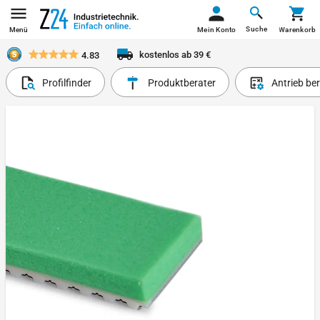
Suche
Menü
Mein Konto
Warenkorb
kostenlos ab 39 €
4.83
Profilfinder
Produktberater
Antrieb be