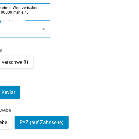
ie einen Wert zwischen
100000 mm ein.
gsdicke
s
verschweißt
Kevlar
ewebe
ebe
PAZ (auf Zahnseite)