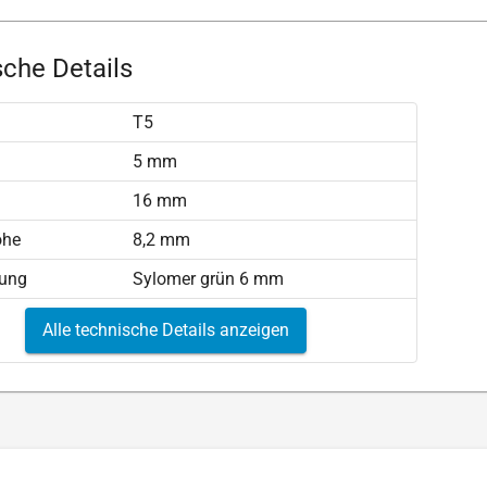
che Details
T5
)
5 mm
16 mm
öhe
8,2 mm
tung
Sylomer grün 6 mm
Alle technische Details anzeigen