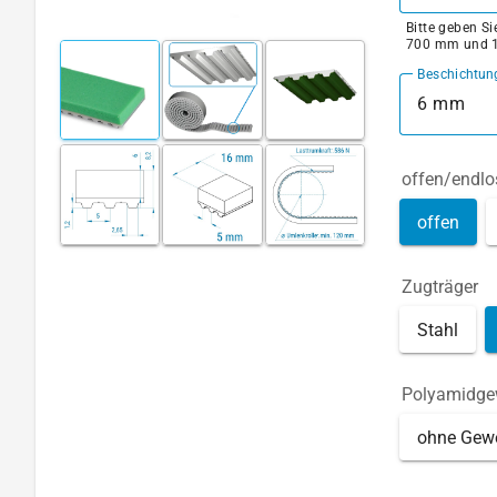
Bitte geben S
700 mm und 
Beschichtun
6 mm
offen/endlo
offen
Zugträger
Stahl
Polyamidg
ohne Gew