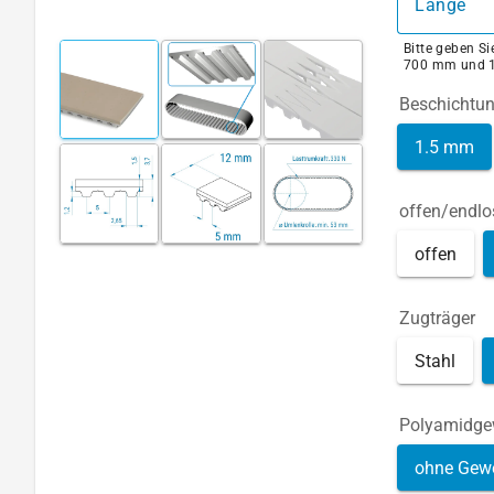
Länge
Bitte geben S
700 mm und 
Beschichtu
1.5 mm
offen/endlo
offen
Zugträger
Stahl
Polyamidg
ohne Gew