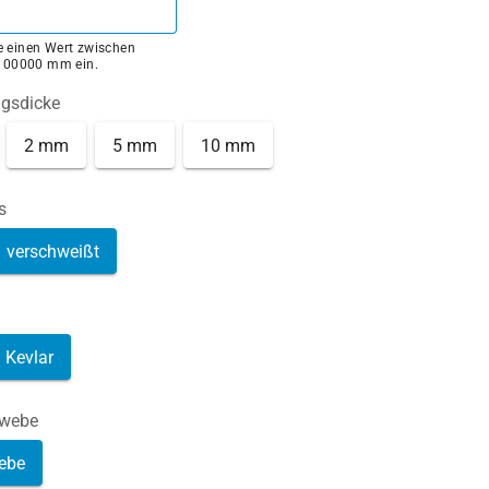
ie einen Wert zwischen
100000 mm ein.
ngsdicke
2 mm
5 mm
10 mm
s
verschweißt
Kevlar
ewebe
ebe