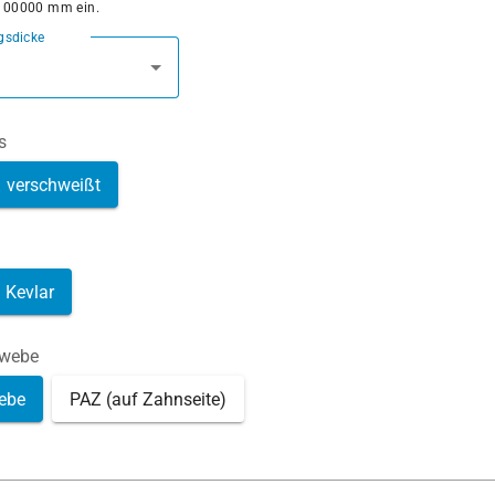
100000 mm ein.
gsdicke
s
verschweißt
Kevlar
ewebe
ebe
PAZ (auf Zahnseite)