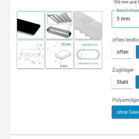
700 mm und 
Beschichtun
3 mm
offen/endlo
offen
Zugträger
Stahl
Polyamidg
ohne Gew