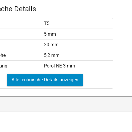
che Details
T5
)
5 mm
20 mm
öhe
5,2 mm
tung
Porol NE 3 mm
Alle technische Details anzeigen