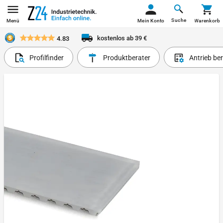
Suche
Menü
Mein Konto
Warenkorb
kostenlos ab 39 €
4.83
Profilfinder
Produktberater
Antrieb be