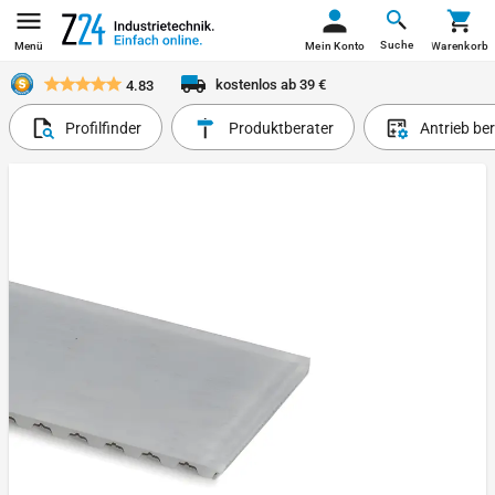
Suche
Menü
Mein Konto
Warenkorb
kostenlos ab 39 €
4.83
Profilfinder
Produktberater
Antrieb be