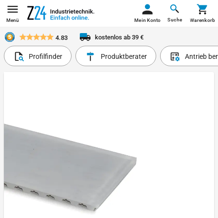
Suche
Menü
Mein Konto
Warenkorb
kostenlos ab 39 €
4.83
Profilfinder
Produktberater
Antrieb be