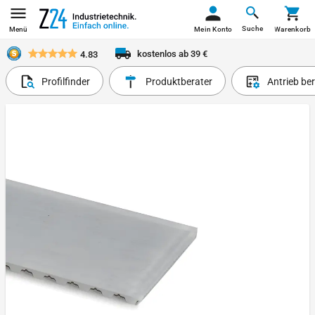
Suche
Menü
Mein Konto
Warenkorb
kostenlos ab 39 €
4.83
Profilfinder
Produktberater
Antrieb be