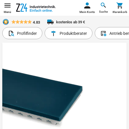
Suche
Menü
Mein Konto
Warenkorb
kostenlos ab 39 €
4.83
Profilfinder
Produktberater
Antrieb be