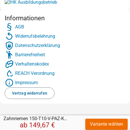
Informationen
AGB
Widerrufsbelehrung
Datenschutzerklärung
Barrierefreiheit
Verhaltenskodex
REACH Verordnung
Impressum
Vertrag widerrufen
Zahnriemen 150-T10-V-PAZ-Kevlar mit PVC blau (petrol) 1 mm
ab
149,67 €
Variante wählen