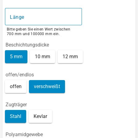
Länge
Bitte geben Sie einen Wert zwischen
700 mm und 100000 mm ein.
Beschichtungsdicke
5 mm
10 mm
12 mm
offen/endlos
offen
verschweißt
Zugträger
Stahl
Kevlar
Polyamidgewebe