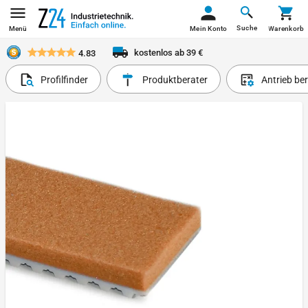
Suche
Menü
Mein Konto
Warenkorb
kostenlos ab 39 €
4.83
Profilfinder
Produktberater
Antrieb be